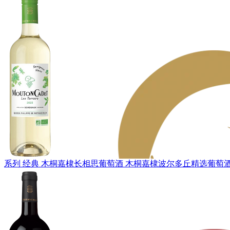
系列 经典
木桐嘉棣长相思葡萄酒
木桐嘉棣波尔多丘精选葡萄