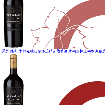
系列 经典
木桐嘉棣波尔多丘精选葡萄酒
木桐嘉棣上梅多克精