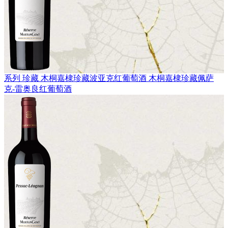
系列 珍藏
木桐嘉棣珍藏波亚克红葡萄酒
木桐嘉棣珍藏佩萨
克-雷奥良红葡萄酒