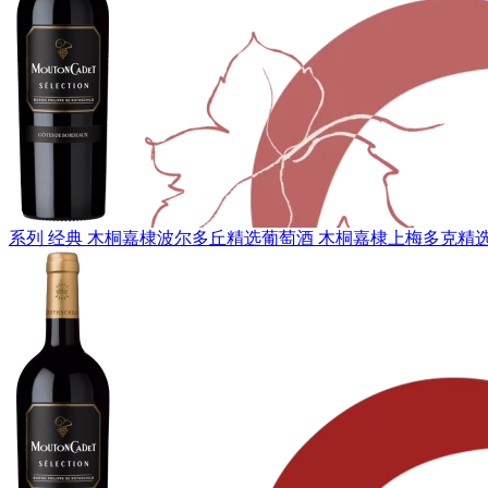
系列 经典
木桐嘉棣波尔多丘精选葡萄酒
木桐嘉棣上梅多克精