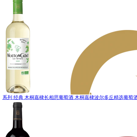
系列 经典
木桐嘉棣长相思葡萄酒
木桐嘉棣波尔多丘精选葡萄