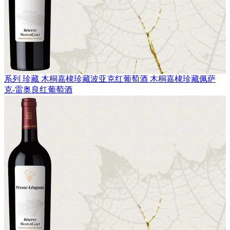
系列 珍藏
木桐嘉棣珍藏波亚克红葡萄酒
木桐嘉棣珍藏佩萨
克-雷奥良红葡萄酒