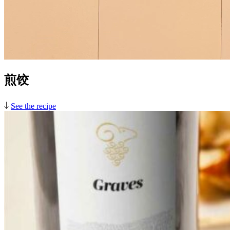
煎饺
See the recipe