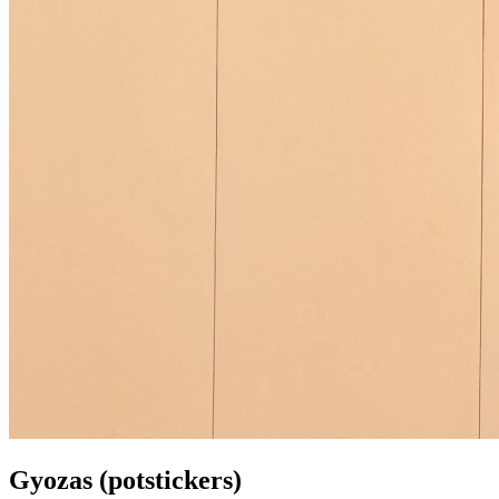
Gyozas (potstickers)